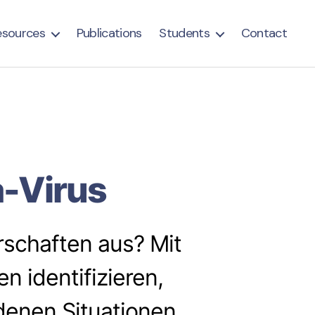
esources
Publications
Students
Contact
a-Virus
rschaften aus? Mit
n identifizieren,
denen Situationen