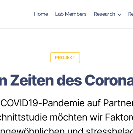
Home
Lab Members
Research
R
PROJEKT
in Zeiten des Coron
e COVID19-Pandemie auf Partne
nittstudie möchten wir Faktore
ungewöhnlichen und stressbela